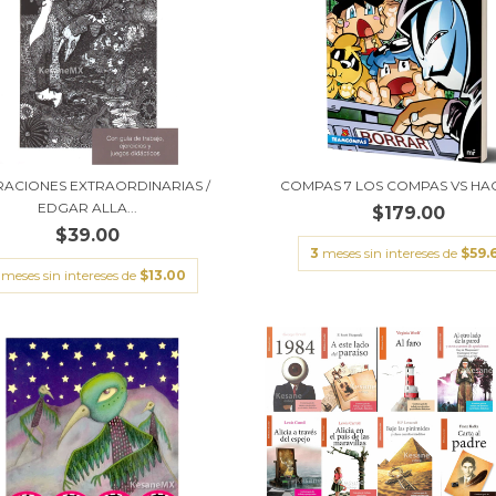
ACIONES EXTRAORDINARIAS /
COMPAS 7 LOS COMPAS VS HA
EDGAR ALLA...
$179.00
$39.00
3
meses sin intereses de
$59.
meses sin intereses de
$13.00