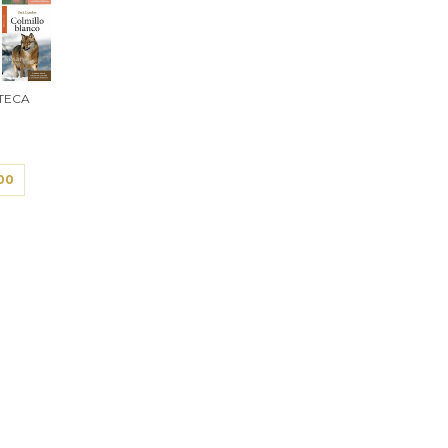
OTECA
00