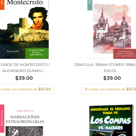
CONDE DE MONTECRISTO /
DRÁCULA / BRAM STOKER / BIB
ALEJANDRO DUMAS /...
ESCOL...
$39.00
$39.00
meses sin intereses de
$13.00
3
meses sin intereses de
$13.