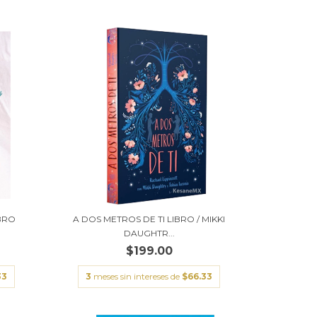
IBRO
A DOS METROS DE TI LIBRO / MIKKI
DAUGHTR...
$199.00
33
3
meses sin intereses de
$66.33