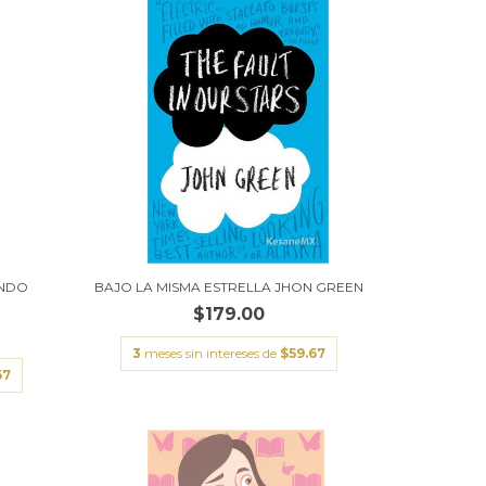
ANDO
BAJO LA MISMA ESTRELLA JHON GREEN
$179.00
3
meses sin intereses de
$59.67
67