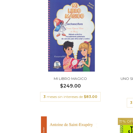
MI LIBRO MAGICO
UNO S
$249.00
3
meses sin intereses de
$83.00
3
17
%
OF