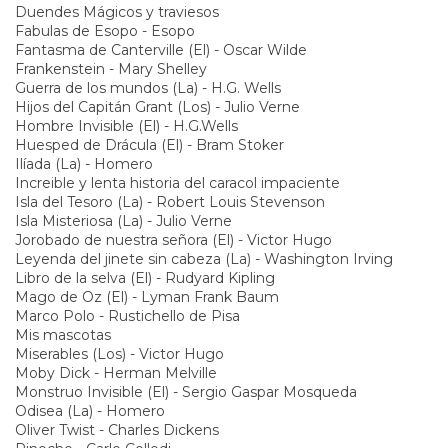
Drácula - Bram Stoker
Duendes Mágicos y traviesos
Fabulas de Esopo - Esopo
Fantasma de Canterville (El) - Oscar Wilde
Frankenstein - Mary Shelley
Guerra de los mundos (La) - H.G. Wells
Hijos del Capitán Grant (Los) - Julio Verne
Hombre Invisible (El) - H.G.Wells
Huesped de Drácula (El) - Bram Stoker
Ilíada (La) - Homero
Increible y lenta historia del caracol impaciente
Isla del Tesoro (La) - Robert Louis Stevenson
Isla Misteriosa (La) - Julio Verne
Jorobado de nuestra señora (El) - Victor Hugo
Leyenda del jinete sin cabeza (La) - Washington Irving
Libro de la selva (El) - Rudyard Kipling
Mago de Oz (El) - Lyman Frank Baum
Marco Polo - Rustichello de Pisa
Mis mascotas
Miserables (Los) - Victor Hugo
Moby Dick - Herman Melville
Monstruo Invisible (El) - Sergio Gaspar Mosqueda
Odisea (La) - Homero