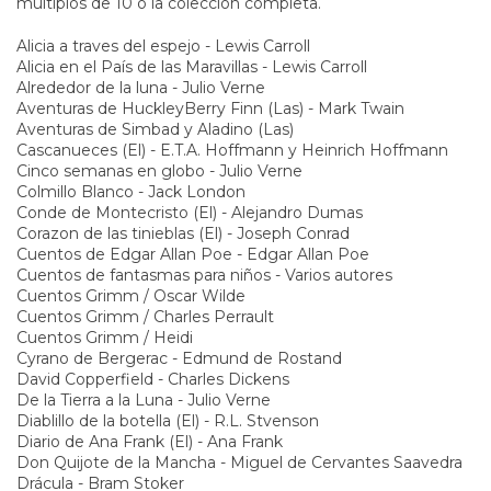
Los puede comprar en forma individual, en paquetes de
multiplos de 10 o la coleccion completa.
Alicia a traves del espejo - Lewis Carroll
Alicia en el País de las Maravillas - Lewis Carroll
Alrededor de la luna - Julio Verne
Aventuras de HuckleyBerry Finn (Las) - Mark Twain
Aventuras de Simbad y Aladino (Las)
Cascanueces (El) - E.T.A. Hoffmann y Heinrich Hoffmann
Cinco semanas en globo - Julio Verne
Colmillo Blanco - Jack London
Conde de Montecristo (El) - Alejandro Dumas
Corazon de las tinieblas (El) - Joseph Conrad
Cuentos de Edgar Allan Poe - Edgar Allan Poe
Cuentos de fantasmas para niños - Varios autores
Cuentos Grimm / Oscar Wilde
Cuentos Grimm / Charles Perrault
Cuentos Grimm / Heidi
Cyrano de Bergerac - Edmund de Rostand
David Copperfield - Charles Dickens
De la Tierra a la Luna - Julio Verne
Diablillo de la botella (El) - R.L. Stvenson
Diario de Ana Frank (El) - Ana Frank
Don Quijote de la Mancha - Miguel de Cervantes Saavedra