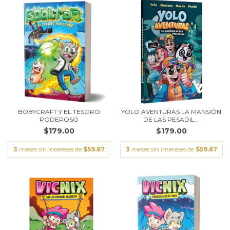
BOBYCRAFT Y EL TESORO
YOLO AVENTURAS LA MANSIÓN
PODEROSO
DE LAS PESADIL...
$179.00
$179.00
3
meses sin intereses de
$59.67
3
meses sin intereses de
$59.67